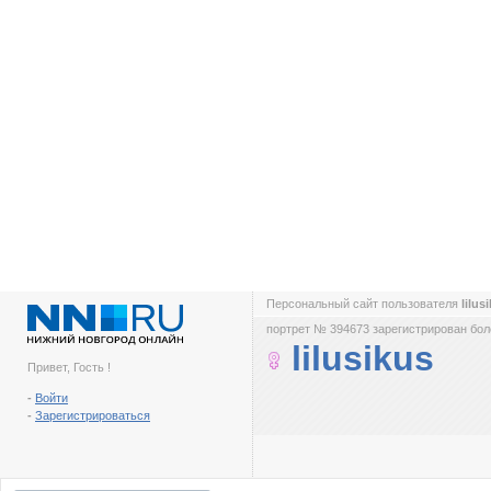
Персональный сайт пользователя
lilus
портрет № 394673 зарегистрирован боле
lilusikus
Привет, Гость !
-
Войти
-
Зарегистрироваться