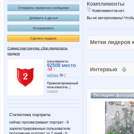
Комплименты
Отправить приватное сообщение
Комплиментов нет.
Вы не авторизованы! Чтоб
Добавить в друзья
Игнорировать
Сделать подарок
Метки лидеров
Совместная покупка: сбор предоплаты,
раздачи
популярность:
92508 место
Интервью
-12 ↓
рейтинг
30
?
Привилегированный
пользователь
2
уровня
Последние
фотогра
Статистика портрета:
сейчас просматривают портрет - 0
зарегистрированные пользователи
посетившие портрет за 7 дней - 0